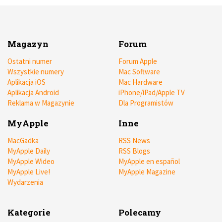
Magazyn
Forum
Ostatni numer
Forum Apple
Wszystkie numery
Mac Software
Aplikacja iOS
Mac Hardware
Aplikacja Android
iPhone/iPad/Apple TV
Reklama w Magazynie
Dla Programistów
MyApple
Inne
MacGadka
RSS News
MyApple Daily
RSS Blogs
MyApple Wideo
MyApple en español
MyApple Live!
MyApple Magazine
Wydarzenia
Kategorie
Polecamy