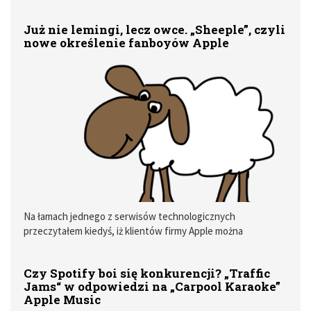
dopracowania produktu. Pomimo przesunięcia ich premiery o
dwa miesiące, bezprzewodowe słuchawki firmy Apple w
Już nie lemingi, lecz owce. „Sheeple”, czyli
dalszym ciągu mają pewne ograniczenia dyskwalifikujące je
nowe określenie fanboyów Apple
w oczach wielu użytkowników. Należy do nich przede
wszystkim brak możliwości pełnego sterowania
odtwarzaniem muzyki bez konieczności wydawania
odpowiednich poleceń głosowych Siri.
Na łamach jednego z serwisów technologicznych
przeczytałem kiedyś, iż klientów firmy Apple można
porównać do najzagorzalszych kibiców piłkarskich,
wierzących ślepo w swoją drużynę. Przyznaję, jest w tym
Czy Spotify boi się konkurencji? „Traffic
dużo prawdy. Swoją opinię na ten temat wyraziłem w artykule
Jams“ w odpowiedzi na „Carpool Karaoke”
pt. „Jak diabeł nie skusi, to Apple musi” opublikowanym w
Apple Music
ostatnim numerze MyApple Magazynu. Czegokolwiek Apple