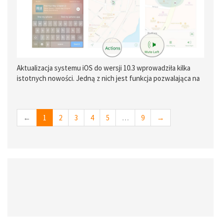
Aktualizacja systemu iOS do wersji 10.3 wprowadziła kilka
istotnych nowości. Jedną z nich jest funkcja pozwalająca na
zlokalizowanie słuchawek AirPods.
←
1
2
3
4
5
…
9
→