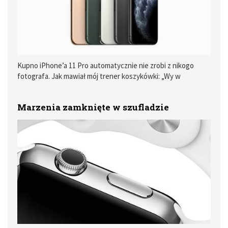
Kupno iPhone’a 11 Pro automatycznie nie zrobi z nikogo
fotografa. Jak mawiał mój trener koszykówki: „Wy w
Jordanach, a Litwini wyszli na parkiet w trampkach i was
oklepali”.
Marzenia zamknięte w szufladzie