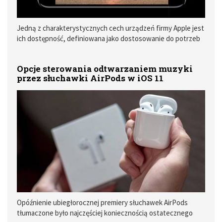
Jedną z charakterystycznych cech urządzeń firmy Apple jest
ich dostępność, definiowana jako dostosowanie do potrzeb
osób niepełnosprawnych. Kalifornijski producent nie
zapomina o tej grupie użytkowników i przy okazji kolejnych
Opcje sterowania odtwarzaniem muzyki
odsłon swoich systemów operacyjnych usprawnia istniejące
przez słuchawki AirPods w iOS 11
oraz wprowadza nowe funkcje ułatwień dostępu.
Opóźnienie ubiegłorocznej premiery słuchawek AirPods
tłumaczone było najczęściej koniecznością ostatecznego